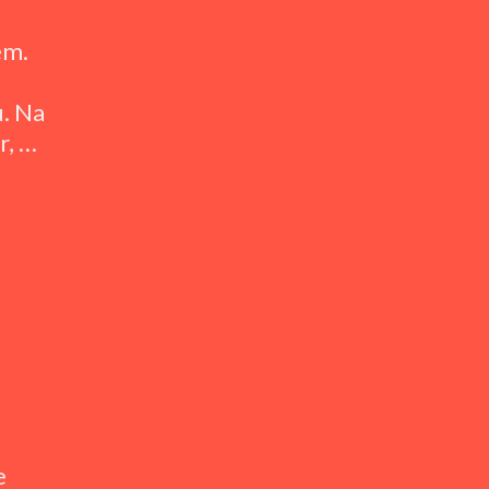
em.
u. Na
r, …
e