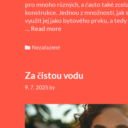
pro mnoho různých, a často také zcela
konstrukce. Jednou z množností, jak s
využít jej jako bytového prvku, a ted
Dřevo,
…
Read more
které
potěší
Categories
Nezařazené
i
zahřeje
Za čistou vodu
9. 7. 2025
by