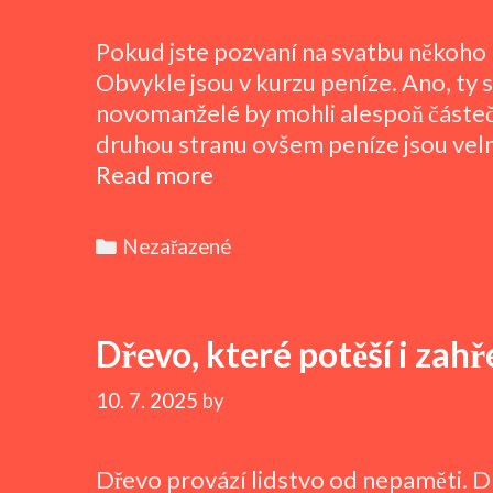
Pokud jste pozvaní na svatbu někoho 
Obvykle jsou v kurzu peníze. Ano, ty s
novomanželé by mohli alespoň částeč
druhou stranu ovšem peníze jsou velm
Peníze
Read more
jsou
příliš
Categories
Nezařazené
neosobní
Dřevo, které potěší i zahř
10. 7. 2025
by
Dřevo provází lidstvo od nepaměti. 