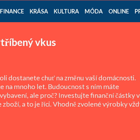
FINANCE
KRÁSA
KULTURA
MÓDA
ONLINE
P
ytříbený vkus
koli dostanete chuť na změnu vaší domácnosti.
ce na mnoho let. Budoucnost s ním máte
ybavení, ale proč? Investujte finanční částky v
še zboží, a to je říci. Vhodně zvolené výrobky vžd