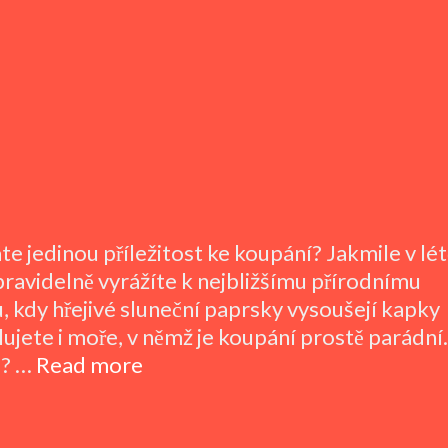
stou
du
te jedinou příležitost ke koupání? Jakmile v lét
pravidelně vyrážíte k nejbližšímu přírodnímu
, kdy hřejivé sluneční paprsky vysoušejí kapky
lujete i moře, v němž je koupání prostě parádní.
Milujete
e? …
Read more
krásné
koupání?