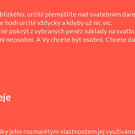
blízkého, určitě přemýšlíte nad svatebním dar
e hodí určitě vždycky a kdyby už nic víc,
ně pokrýt z vybraných peněz náklady na svatb
i neosobní. A Vy chcete být osobní. Chcete da
eje
Díky jeho rozmanitým vlastnostem jej využívám