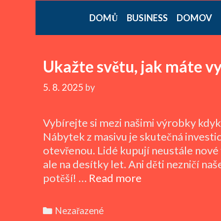
DOMŮ
BUSINESS
DOMOV
Ukažte světu, jak máte v
5. 8. 2025
by
Vybírejte si mezi našimi výrobky kdy
Nábytek z masivu je skutečná investi
otevřenou. Lidé kupují neustále nové v
ale na desítky let. Ani děti nezničí na
Ukažte
potěší! …
Read more
světu,
jak
Categories
Nezařazené
máte