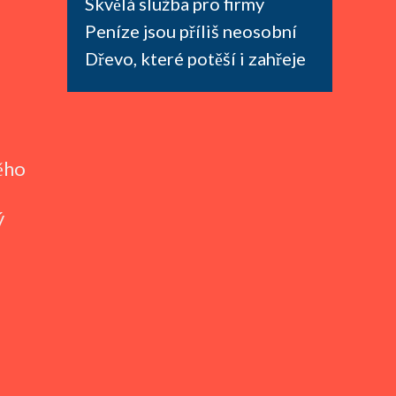
Skvělá služba pro firmy
Peníze jsou příliš neosobní
Dřevo, které potěší i zahřeje
něho
ý