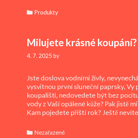
či
vo
Categories
Produkty
Milujete krásné koupání?
4. 7. 2025
by
Jste doslova vodními živly, nevynechá
vysvitnou první sluneční paprsky, Vy 
koupališti, nedovedete být bez pocitu
vody z Vaší opálené kůže? Pak jistě mi
Kam pojedete příští rok? Ještě nevít
Categories
Nezařazené