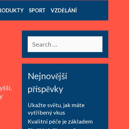
RODUKTY
SPORT
VZDĚLÁNÍ
Search
for:
Nejnovější
příspěvky
yšší,
y
Ukažte světu, jak máte
vytříbený vkus
Kvalitní péče je základem