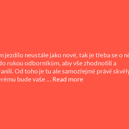
 jezdilo neustále jako nové, tak je třeba se o 
 do rukou odborníkům, aby vše zhodnotili a
nili. Od toho je tu ale samozřejmě právě skvěl
Kvalitní
 kterému bude vaše …
Read more
péče
je
základem