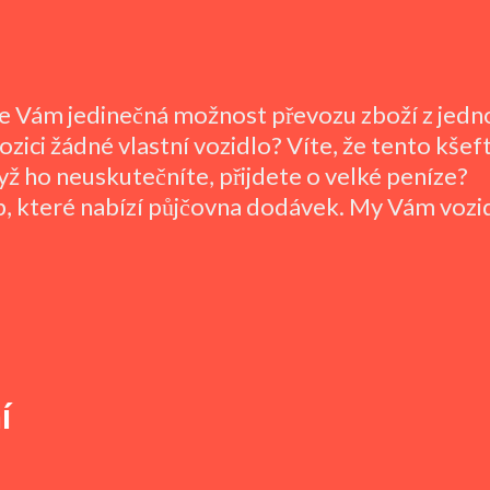
se Vám jedinečná možnost převozu zboží z jed
zici žádné vlastní vozidlo? Víte, že tento kšef
yž ho neuskutečníte, přijdete o velké peníze?
eb, které nabízí půjčovna dodávek. My Vám vozi
í