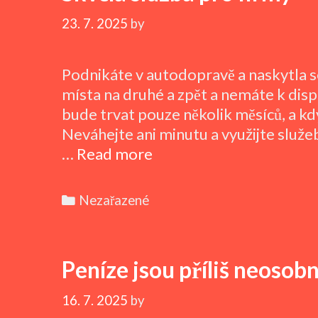
23. 7. 2025
by
Podnikáte v autodopravě a naskytla 
místa na druhé a zpět a nemáte k dispo
bude trvat pouze několik měsíců, a kd
Neváhejte ani minutu a využijte služ
Skvělá
…
Read more
služba
pro
Categories
Nezařazené
firmy
Peníze jsou příliš neosobn
16. 7. 2025
by