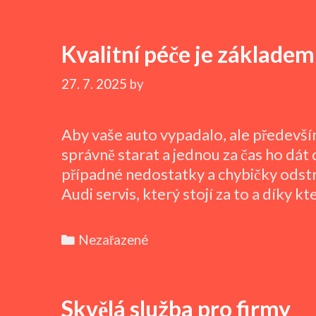
vytříbený
vkus
Kvalitní péče je základem
27. 7. 2025
by
Aby vaše auto vypadalo, ale především
správně starat a jednou za čas ho dát
případné nedostatky a chybičky odstra
Audi servis, který stojí za to a díky
Categories
Nezařazené
Skvělá služba pro firmy