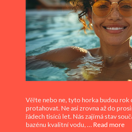
Věřte nebo ne, tyto horka budou rok o
protahovat. Ne asi zrovna až do prosinc
řádech tisíců let. Nás zajímá stav souča
Za
bazénu kvalitní vodu, …
Read more