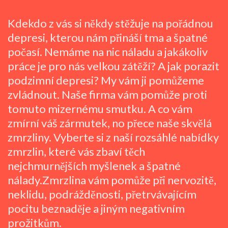
Kdekdo z vás si někdy stěžuje na pořádnou
depresi, kterou nám přináší tma a špatné
počasí. Nemáme na nic náladu a jakákoliv
práce je pro nás velkou zátěží? A jak porazit
podzimní depresi? My vám ji pomůžeme
zvládnout. Naše firma vám pomůže proti
tomuto mizernému smutku. A co vám
zmírní váš zármutek, no přece naše skvělá
zmrzliny
. Vyberte si z naší rozsáhlé nabídky
zmrzlin, které vás zbaví těch
nejchmurnějších myšlenek a špatné
nálady.Zmrzlina vám pomůže při nervozitě,
neklidu, podrážděnosti, přetrvávajícím
pocitu beznaděje a jiným negativním
prožitkům.