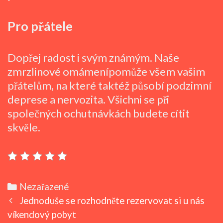
Pro přátele
Dopřej radost i svým známým. Naše
zmrzlinové omámenípomůže všem vašim
přátelům, na které taktéž působí podzimní
deprese a nervozita. Všichni se při
společných ochutnávkách budete cítit
skvěle.
Categories
Nezařazené
Post
Jednoduše se rozhodněte rezervovat si u nás
navigation
víkendový pobyt