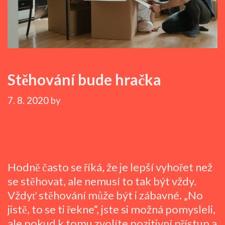
Stěhování bude hračka
7. 8. 2020
by
Hodně často se říká, že je lepší vyhořet než
se stěhovat, ale nemusí to tak být vždy.
Vždyť stěhování může být i zábavné. „No
jistě, to se ti řekne“, jste si možná pomysleli,
ale pokud k tomu zvolíte pozitivní přístup a