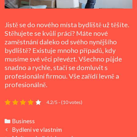
Jistě se do nového místa bydliště už těšíte.
Stěhujete se kvůli práci? Máte nové
zaměstnání daleko od svého nynějšího
bydliště? Existuje mnoho případů, kdy
musíme své věci převézt. Všechno půjde
snadno a rychle, stačí se domluvit s
profesionální firmou. Vše zařídí levně a
profesionálně.
4.2/5 - (10 votes)
Categories
Business
Post
Bydlení ve vlastním