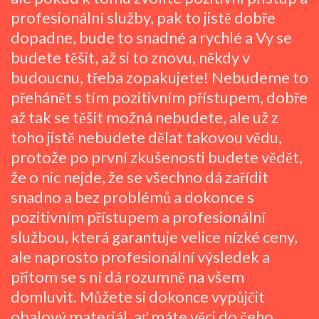
profesionální služby, pak to jistě dobře
dopadne, bude to snadné a rychlé a Vy se
budete těšit, až si to znovu, někdy v
budoucnu, třeba zopakujete! Nebudeme to
přehánět s tím pozitivním přístupem, dobře
až tak se těšit možná nebudete, ale už z
toho jistě nebudete dělat takovou vědu,
protože po první zkušenosti budete vědět,
že o nic nejde, že se všechno dá zařídit
snadno a bez problémů a dokonce s
pozitivním přístupem a profesionální
službou, která garantuje velice nízké ceny,
ale naprosto profesionální výsledek a
přitom se s ní dá rozumně na všem
domluvit. Můžete si dokonce vypůjčit
obalový materiál, ať máte věci do čeho