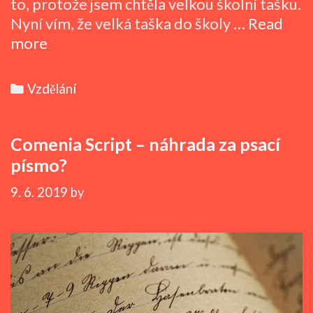
to, protože jsem chtěla velkou školní tašku.
Nyní vím, že velká taška do školy …
Read
Školní
more
den
Categories
Vzdělání
Comenia Script – náhrada za psací
písmo?
9. 6. 2019
by