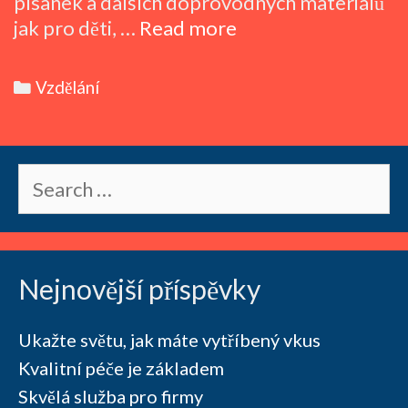
písanek a dalších doprovodných materiálů
Comenia
jak pro děti, …
Read more
Script
–
Categories
Vzdělání
náhrada
za
psací
Search
písmo?
for:
Nejnovější příspěvky
Ukažte světu, jak máte vytříbený vkus
Kvalitní péče je základem
Skvělá služba pro firmy