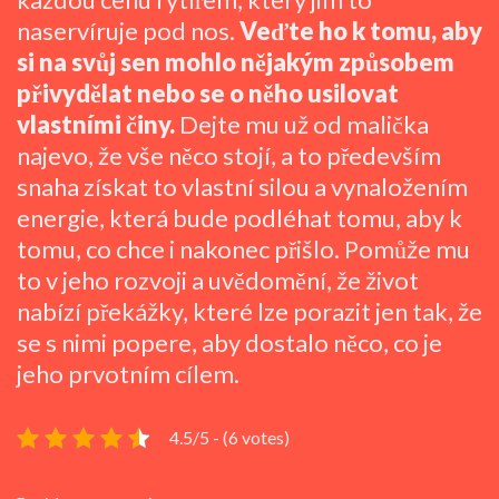
naservíruje pod nos.
Veďte ho k tomu, aby
si na svůj sen mohlo nějakým způsobem
přivydělat nebo se o něho usilovat
vlastními činy.
Dejte mu už od malička
najevo, že vše něco stojí, a to především
snaha získat to vlastní silou a vynaložením
energie, která bude podléhat tomu, aby k
tomu, co chce i nakonec přišlo. Pomůže mu
to v jeho rozvoji a uvědomění, že život
nabízí překážky, které lze porazit jen tak, že
se s nimi popere, aby dostalo něco, co je
jeho prvotním cílem.
4.5/5 - (6 votes)