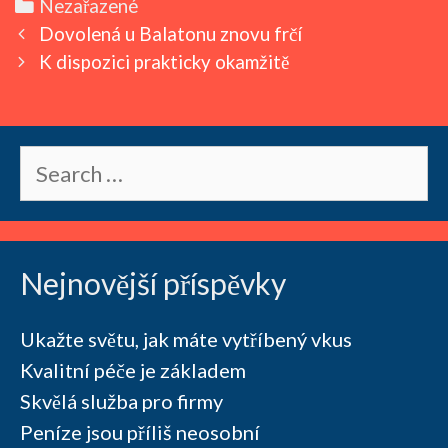
Categories
Nezařazené
Post
Dovolená u Balatonu znovu frčí
navigation
K dispozici prakticky okamžitě
Search
for:
Nejnovější příspěvky
Ukažte světu, jak máte vytříbený vkus
Kvalitní péče je základem
Skvělá služba pro firmy
Peníze jsou příliš neosobní