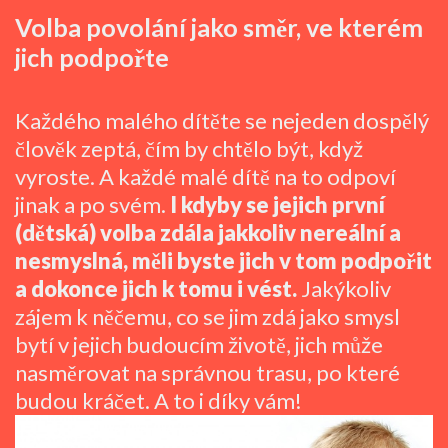
Volba povolání jako směr, ve kterém
jich podpořte
Každého malého dítěte se nejeden dospělý
člověk zeptá, čím by chtělo být, když
vyroste. A každé malé dítě na to odpoví
jinak a po svém.
I kdyby se jejich první
(dětská) volba zdála jakkoliv nereální a
nesmyslná, měli byste jich v tom podpořit
a dokonce jich k tomu i vést.
Jakýkoliv
zájem k něčemu, co se jim zdá jako smysl
bytí v jejich budoucím životě, jich může
nasměrovat na správnou trasu, po které
budou kráčet. A to i díky vám!