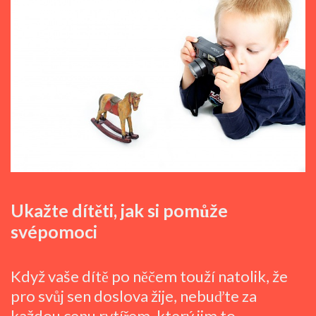
Ukažte dítěti, jak si pomůže
svépomoci
Když vaše dítě po něčem touží natolik, že
pro svůj sen doslova žije, nebuďte za
každou cenu rytířem, který jim to