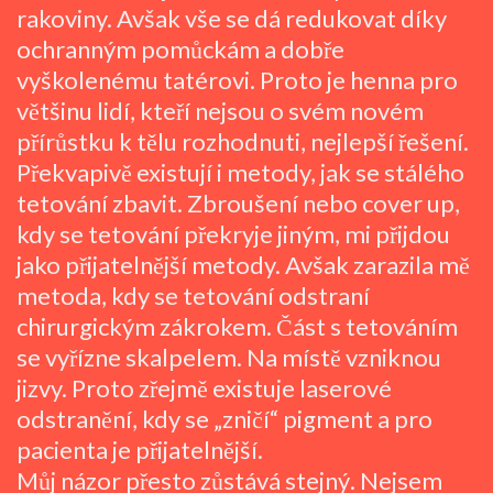
rakoviny. Avšak vše se dá redukovat díky
ochranným pomůckám a dobře
vyškolenému tatérovi. Proto je henna pro
většinu lidí, kteří nejsou o svém novém
přírůstku k tělu rozhodnuti, nejlepší řešení.
Překvapivě existují i metody, jak se stálého
tetování zbavit. Zbroušení nebo cover up,
kdy se tetování překryje jiným, mi přijdou
jako přijatelnější metody. Avšak zarazila mě
metoda, kdy se tetování odstraní
chirurgickým zákrokem. Část s tetováním
se vyřízne skalpelem. Na místě vzniknou
jizvy. Proto zřejmě existuje laserové
odstranění, kdy se „zničí“ pigment a pro
pacienta je přijatelnější.
Můj názor přesto zůstává stejný. Nejsem