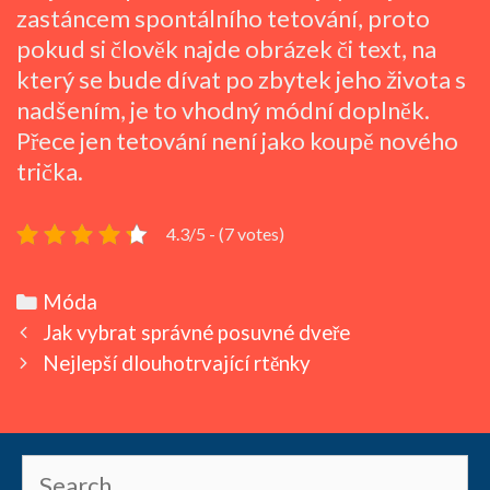
zastáncem spontálního tetování, proto
pokud si člověk najde obrázek či text, na
který se bude dívat po zbytek jeho života s
nadšením, je to vhodný módní doplněk.
Přece jen tetování není jako koupě nového
trička.
4.3/5 - (7 votes)
Categories
Móda
Post
Jak vybrat správné posuvné dveře
navigation
Nejlepší dlouhotrvající rtěnky
Search