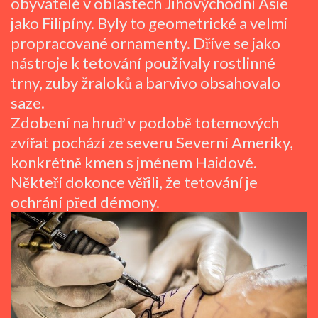
obyvatelé v oblastech Jihovýchodní Asie
jako Filipíny. Byly to geometrické a velmi
propracované ornamenty. Dříve se jako
nástroje k tetování používaly rostlinné
trny, zuby žraloků a barvivo obsahovalo
saze.
Zdobení na hruď v podobě totemových
zvířat pochází ze severu Severní Ameriky,
konkrétně kmen s jménem Haidové.
Někteří dokonce věřili, že tetování je
ochrání před démony.